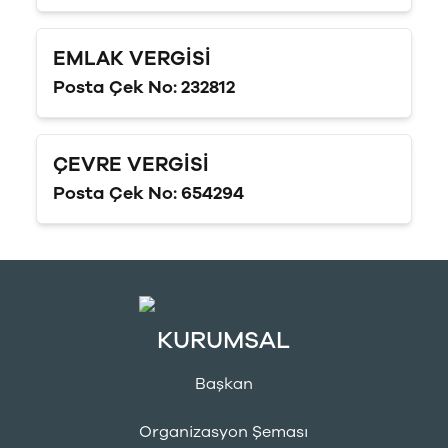
EMLAK VERGISI
Posta Çek No
:
232812
ÇEVRE VERGISI
Posta Çek No
:
654294
KURUMSAL
Başkan
Organizasyon Şeması