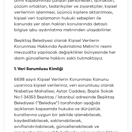
alımı kapsamında çalışan personelleri, iştirakları,
çözüm ortakları, tedarikçiler ve ziyaretçiler; kişisel
verilerinin işlenmesi, üçüncü kişilere aktarılması,
kişisel veri toplamanın hukuki sebepleri ile
kanunda yer alan hakları konularında detaylı
bilgiye işbu aydınlatma metninden ulaşabilirler.
Beşiktaş Belediyesi olarak Kişisel Verilerin
Korunması Hakkında Aydınlatma Metni'ni resmi
mevzuatta yapılacak değişiklikler bünyesinde her
daim güncelleme hakkını saklı tutmaktayız.
1. Veri Sorumlusu Kimliği
6698 sayılı Kişisel Verilerin Korunması Kanunu
uyarınca kişisel verileriniz, veri sorumlusu olarak
Nisbetiye Mahallesi, Aytar Caddesi, Başlık Sokak
No:1 34353 Beşiktaş / İstanbul adresinde Beşiktaş
Belediyesi (“Belediye”) tarafından aşağıda
açıklanan kapsamda hukuka ve dürüstlük
kurallarına uygun bir şekilde işlenebilecek,
kaydedilebilecek, saklanabilecek,
sınıflandırılabilecek, güncellenebilecek ve