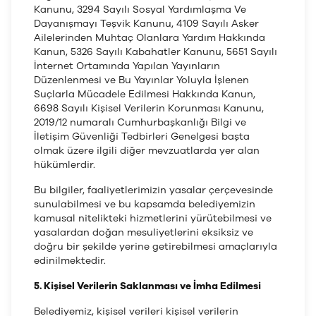
Kanunu, 3294 Sayılı Sosyal Yardımlaşma Ve
Dayanışmayı Teşvik Kanunu, 4109 Sayılı Asker
Ailelerinden Muhtaç Olanlara Yardım Hakkında
Kanun, 5326 Sayılı Kabahatler Kanunu, 5651 Sayılı
İnternet Ortamında Yapılan Yayınların
Düzenlenmesi ve Bu Yayınlar Yoluyla İşlenen
Suçlarla Mücadele Edilmesi Hakkında Kanun,
6698 Sayılı Kişisel Verilerin Korunması Kanunu,
2019/12 numaralı Cumhurbaşkanlığı Bilgi ve
İletişim Güvenliği Tedbirleri Genelgesi başta
olmak üzere ilgili diğer mevzuatlarda yer alan
hükümlerdir.
Bu bilgiler, faaliyetlerimizin yasalar çerçevesinde
sunulabilmesi ve bu kapsamda belediyemizin
kamusal nitelikteki hizmetlerini yürütebilmesi ve
yasalardan doğan mesuliyetlerini eksiksiz ve
doğru bir şekilde yerine getirebilmesi amaçlarıyla
edinilmektedir.
5. Kişisel Verilerin Saklanması ve İmha Edilmesi
Belediyemiz, kişisel verileri kişisel verilerin