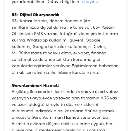
yararlanabiliyor. Detaylı bilgi için
tıklayınız
65+ Dijital Okuryazarlık
65+ komşularımız, dönem dönem dijital
sınıflarımızda dijital dünya ile tanışıyor. 65+ Yaşam
Ofisimizde SMS yazma, fotoğraf-video çekimi, alarm
kurma, Whatsapp kullanımı, güvenli Google
kullanımı, Google haritalar kullanımı, e-Devlet,
MHRS/hastane randevu alma, e-Nabız, finansal
suiistimal ve dolandırıcılıktan korunma gibi
konularda eğitimler veriliyor. Eğitimlerden haberdar
olmak için ofisimiz ile iletişim kurabilirsiniz.
Gerontomimari Hizmeti
Beşiktaş ilçe sınırları içerisinde 75 yaş ve üzeri yalnız
yaşayan (veya evde yaşayanların tamamının 75 yaş
ve üzeri olduğu) bireylerin düşme risklerini
minimuma indirerek olası kazaların önüne geçmek
amacıyla Gerontomimari Hizmeti sunuluyor. Bu
hizmetle evlerde düşme riski testlerine uygun, her
bireye özel düzenlemeler yapılıyor. Bu çalışma