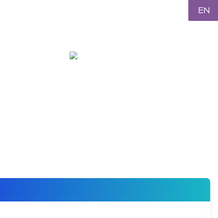
EN
GI
İLETIŞIM