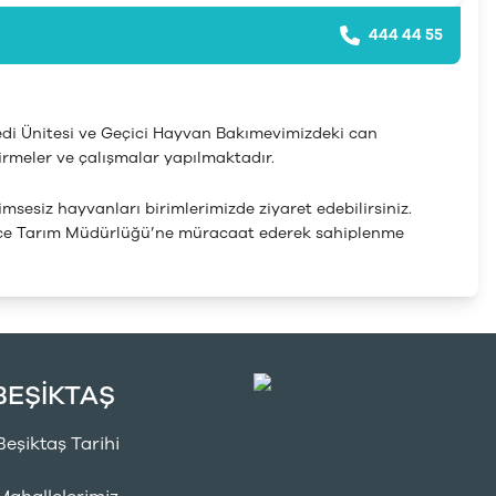
444 44 55
Kedi Ünitesi ve Geçici Hayvan Bakımevimizdeki can
irmeler ve çalışmalar yapılmaktadır.
msesiz hayvanları birimlerimizde ziyaret edebilirsiniz.
e İlçe Tarım Müdürlüğü’ne müracaat ederek sahiplenme
BEŞİKTAŞ
Beşiktaş Tarihi