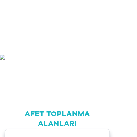
RUMSAL
PROJELER
HIZMETLER
MERKEZLER
AFET TOPLANMA
ALANLARI